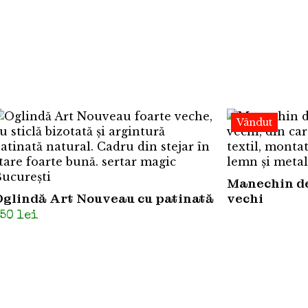
Vândut
Manechin de
Oglindă Art Nouveau cu patinată
vechi
350
lei