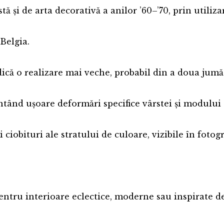
 și de arta decorativă a anilor ’60–’70, prin utiliz
Belgia.
ică o realizare mai veche, probabil din a doua jumă
tând ușoare deformări specifice vârstei și modului 
iobituri ale stratului de culoare, vizibile în fotogra
pentru interioare eclectice, moderne sau inspirate d