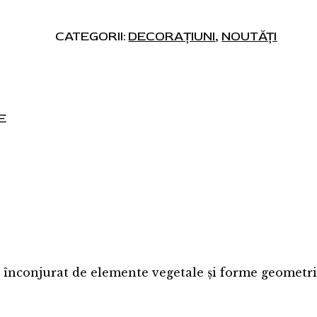
CATEGORII:
DECORAȚIUNI
,
NOUTĂȚI
E
 înconjurat de elemente vegetale și forme geometric