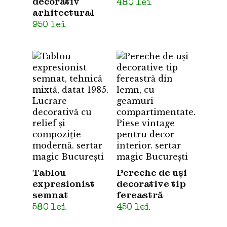
decorativ
480
lei
arhitectural
950
lei
Tablou
Pereche de uși
expresionist
decorative tip
semnat
fereastră
580
lei
450
lei