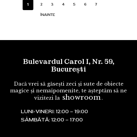
1
2
3
4
5
6
7
ÎNAINTE
Bulevardul Carol I, Nr. 59,
București
Dacă vrei să găsești zeci și sute de obiecte
magice și nemaipomenite, te așteptăm să ne
showroom
vizitezi la
.
LUNI-VINERI: 12:00 – 19:00
SÂMBĂTĂ: 12:00 – 17:00