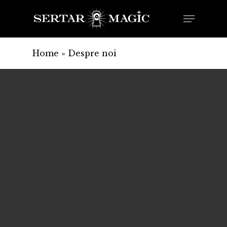
Skip
Menu
to
main
content
Home
»
Despre noi