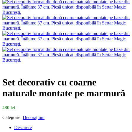
Set decorativ cu coarne
naturale montate pe marmură
480
lei
Categorie:
Decorațiuni
Descriere