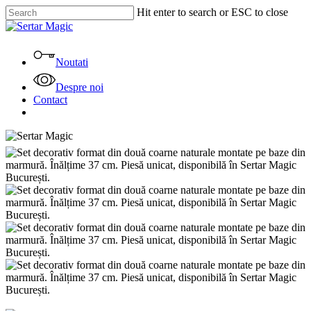
Skip
Hit enter to search or ESC to close
to
Close
main
Search
content
Menu
Noutati
Despre noi
Contact
facebook
instagram
tiktok