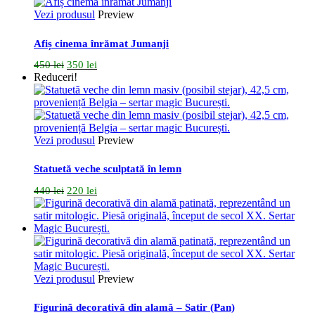
Vezi produsul
Preview
Afiș cinema înrămat Jumanji
Prețul
Prețul
450
lei
350
lei
inițial
curent
Reduceri!
a
este:
fost:
350 lei.
450 lei.
Vezi produsul
Preview
Statuetă veche sculptată în lemn
Prețul
Prețul
440
lei
220
lei
inițial
curent
a
este:
fost:
220 lei.
440 lei.
Vezi produsul
Preview
Figurină decorativă din alamă – Satir (Pan)