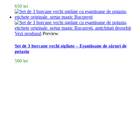
650
lei
Vezi produsul
Preview
Set de 3 borcane vechi sigilate – Eșantioane de săruri de
potasiu
500
lei
Bulevardul Carol I, Nr. 59, București
Dacă vrei să găsești zeci și sute de obiecte magice și
nemaipomenite, te așteptăm să ne vizitezi la
showroom
.