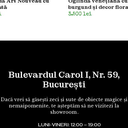
dă Art Nouveau cu
Oglindă venețiană c
ată
burgund și decor flora
i
3.500
lei
Bulevardul Carol I, Nr. 59,
București
Dacă vrei să găsești zeci și sute de obiecte magice și
nemaipomenite, te așteptăm să ne vizitezi la
showroom
.
LUNI-VINERI: 12:00 – 19:00