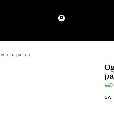
eco cu patină
Og
pa
44
CAT