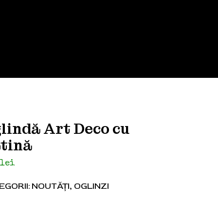
lindă Art Deco cu
tină
0
lei
EGORII:
NOUTĂȚI
,
OGLINZI