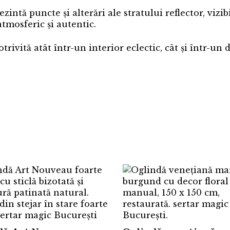
intă puncte și alterări ale stratului reflector, vizibi
atmosferic și autentic.
rivită atât într-un interior eclectic, cât și într-un