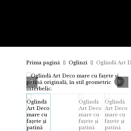
Skip
to
main
content
Prima pagină
Oglinzi
Oglindă Art D