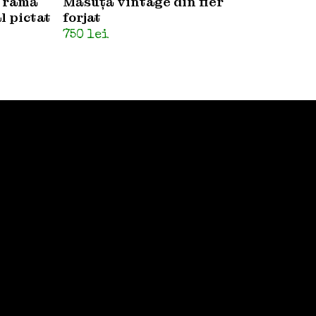
u ramă
Măsuță vintage din fier
l pictat
forjat
750
lei