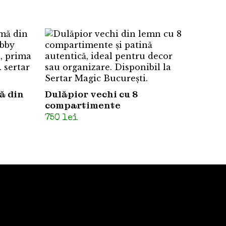
ă din
Dulăpior vechi cu 8
compartimente
750
lei