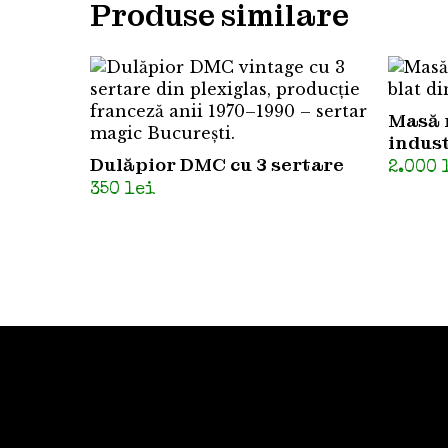
Produse similare
Masă 
indus
Dulăpior DMC cu 3 sertare
2.000
350
lei