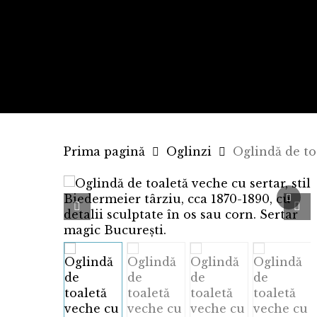
Skip
to
main
content
Prima pagină
Oglinzi
Oglindă de toa