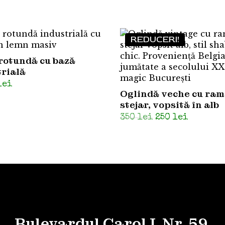
REDUCERI!
rotundă cu bază
trială
lei
Oglindă veche cu ram
stejar, vopsită în alb
Prețul
Prețul
350
lei
250
lei
inițial
curent
a
este:
fost:
250 lei.
350 lei.
Bulevardul Carol I, Nr. 59,