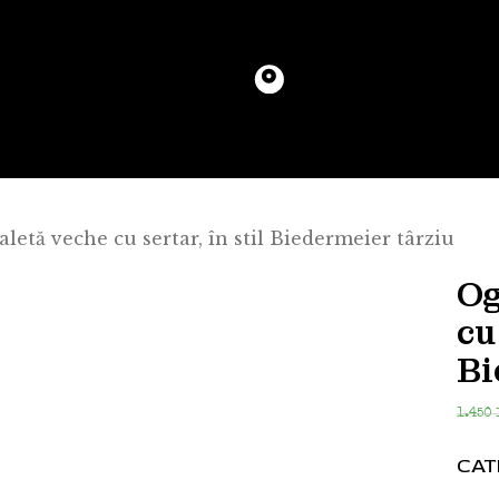
letă veche cu sertar, în stil Biedermeier târziu
Og
cu
Bi
1.450
CAT