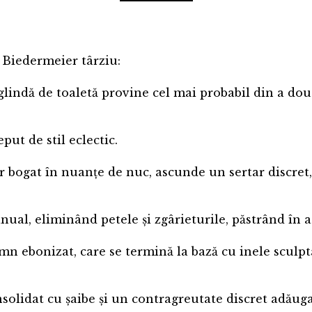
l Biedermeier târziu:
glindă de toaletă provine cel mai probabil din a dou
put de stil eclectic.
ir bogat în nuanțe de nuc, ascunde un sertar discre
nual, eliminând petele și zgârieturile, păstrând în a
mn ebonizat, care se termină la bază cu inele sculptat
nsolidat cu șaibe și un contragreutate discret adăuga