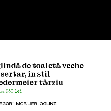
lindă de toaletă veche
 sertar, în stil
edermeier târziu
Prețul
Prețul
950
lei
lei
inițial
curent
a
este:
EGORII:
MOBILIER
,
OGLINZI
fost:
950 lei.