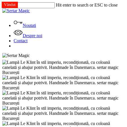
Skip
Vândut
Vândut
Vândut
Vândut
Vândut
Hit enter to search or ESC to close
to
Close
main
Search
content
Menu
Noutati
Despre noi
Contact
facebook
instagram
tiktok