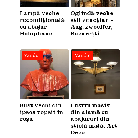
Lampă veche
Oglindă veche
recondiționată
stil venețian –
cu abajur
Aug. Zwoelfer,
Holophane
București
Vândut
Vândut
Bust vechi din
Lustru masiv
ipsos vopsit în
din alamă cu
roșu
abajururi din
sticlă mată, Art
Deco