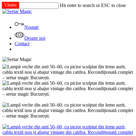
Skip
Vândut
Vândut
Vândut
Vândut
Vândut
Hit enter to search or ESC to close
to
Close
main
Search
content
Menu
Noutati
Despre noi
Contact
facebook
instagram
tiktok