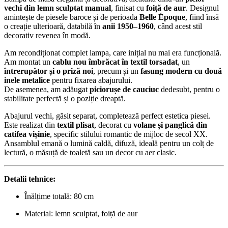
vechi din lemn sculptat manual
, finisat cu
foiță de aur
. Designul
amintește de piesele baroce și de perioada
Belle Époque
, fiind însă
o creație ulterioară, databilă în
anii 1950–1960
, când acest stil
decorativ revenea în modă.
Am recondiționat complet lampa, care inițial nu mai era funcțională.
Am montat un
cablu nou îmbrăcat în textil torsadat
, un
întrerupător și o priză noi
, precum și un
fasung modern cu două
inele metalice
pentru fixarea abajurului.
De asemenea, am adăugat
piciorușe de cauciuc
dedesubt, pentru o
stabilitate perfectă și o poziție dreaptă.
Abajurul vechi, găsit separat, completează perfect estetica piesei.
Este realizat din
textil plisat
, decorat cu
volane și panglică din
catifea vișinie
, specific stilului romantic de mijloc de secol XX.
Ansamblul emană o lumină caldă, difuză, ideală pentru un colț de
lectură, o măsuță de toaletă sau un decor cu aer clasic.
Detalii tehnice:
Înălțime totală: 80 cm
Material: lemn sculptat, foiță de aur