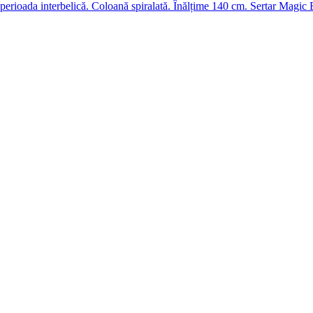
e așteptăm să ne vizitezi la
showroom
.