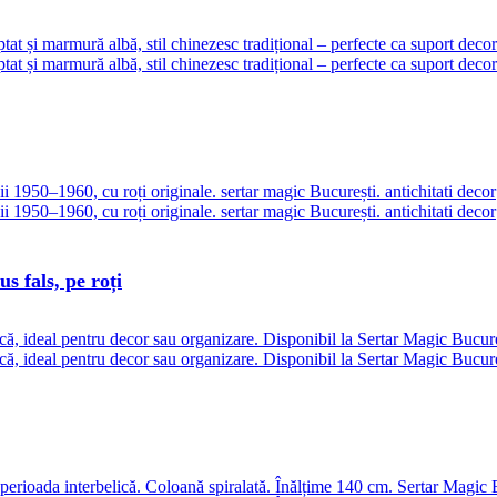
s fals, pe roți