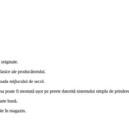
 originale.
lasice ale producătorului.
ioada mijlocului de secol.
Piesa poate fi montată ușor pe perete datorită sistemului simplu de prinder
oarte bună.
lte în magazin.