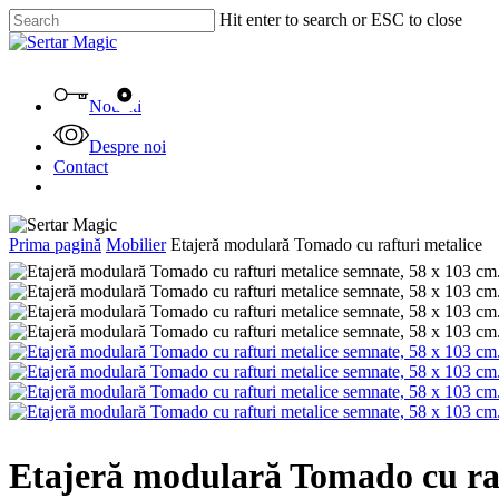
Skip
Hit enter to search or ESC to close
to
Close
main
Search
content
Menu
Noutati
Despre noi
Contact
facebook
instagram
tiktok
Prima pagină
Mobilier
Etajeră modulară Tomado cu rafturi metalice
Etajeră modulară Tomado cu raf