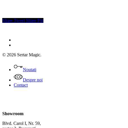
Share
Tweet
Share
Pin
facebook
instagram
© 2026 Sertar Magic.
Close
Menu
Noutati
Despre noi
Contact
Showroom
Blvd. Carol I, Nr. 59,