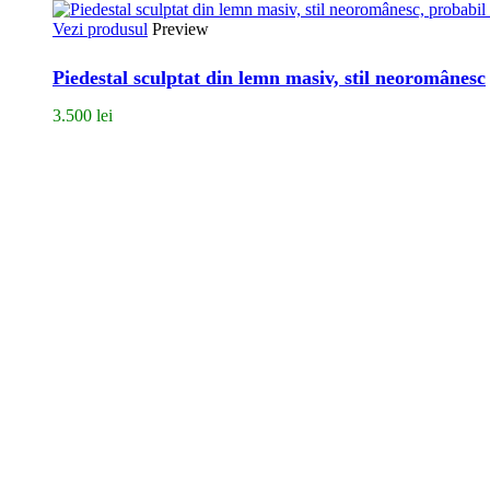
Vezi produsul
Preview
Piedestal sculptat din lemn masiv, stil neoromânesc
3.500
lei
Bulevardul Carol I, Nr. 59, București
Dacă vrei să găsești zeci și sute de obiecte magice și nemaipomenite, t
Luni-vineri: 12:00 – 19:00
Sâmbătă: 12:00 – 17:00