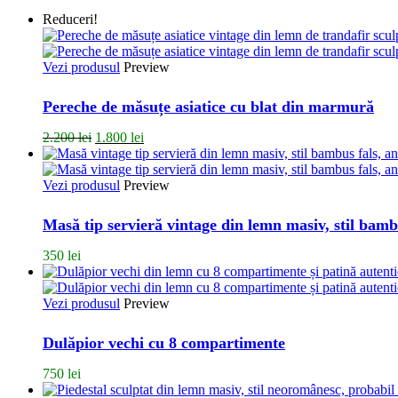
Reduceri!
Vezi produsul
Preview
Pereche de măsuțe asiatice cu blat din marmură
Prețul
Prețul
2.200
lei
1.800
lei
inițial
curent
a
este:
fost:
1.800 lei.
Vezi produsul
Preview
2.200 lei.
Masă tip servieră vintage din lemn masiv, stil bambu
350
lei
Vezi produsul
Preview
Dulăpior vechi cu 8 compartimente
750
lei