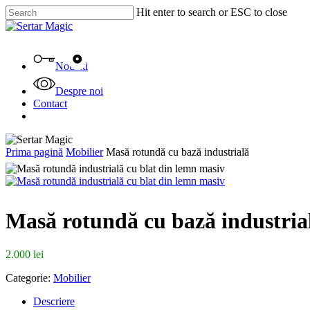
Skip
Hit enter to search or ESC to close
to
Close
main
Search
content
Menu
Noutati
Despre noi
Contact
facebook
instagram
tiktok
Prima pagină
Mobilier
Masă rotundă cu bază industrială
Masă rotundă cu bază industria
2.000
lei
Categorie:
Mobilier
Descriere