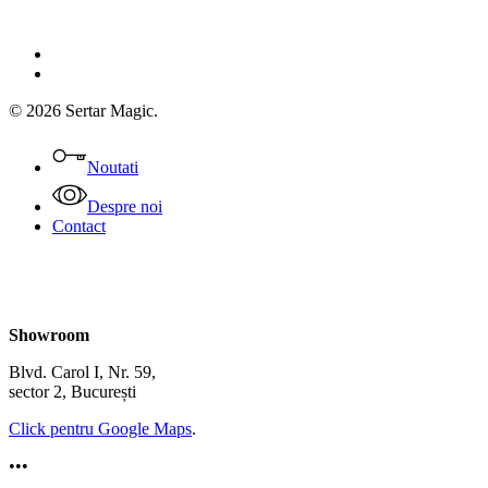
facebook
instagram
© 2026 Sertar Magic.
Close
Menu
Noutati
Despre noi
Contact
Showroom
Blvd. Carol I, Nr. 59,
sector 2, București
Click pentru Google Maps
.
•••