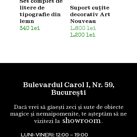
Set complet de
litere de
Suport cuțite
tipografie din
decorativ Art
lemn
Nouveau
Prețul
340
lei
1.800
lei
inițial
Prețul
1.200
lei
a
curent
fost:
este:
1.800 lei.
1.200 lei.
Bulevardul Carol I, Nr. 59,
București
Dacă vrei să găsești zeci și sute de obiecte
magice și nemaipomenite, te așteptăm să ne
showroom
vizitezi la
.
LUNI-VINERI: 12:00 – 19:00