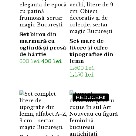
Set birou din
marmură cu
Set mare de
oglindă și presă
litere și cifre
de hârtie
tipografice din
lemn
Prețul
Prețul
600
lei
400
lei
inițial
curent
Prețul
1.500
lei
a
este:
inițial
Prețul
1.150
lei
fost:
400 lei.
a
curent
600 lei.
fost:
este:
1.500 lei.
1.150 lei.
REDUCERI!