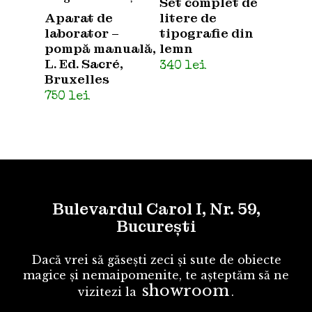
Set complet de
Aparat de
litere de
laborator –
tipografie din
pompă manuală,
lemn
L. Ed. Sacré,
340
lei
Bruxelles
750
lei
Bulevardul Carol I, Nr. 59,
București
Dacă vrei să găsești zeci și sute de obiecte
magice și nemaipomenite, te așteptăm să ne
showroom
vizitezi la
.