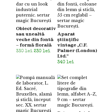
Obiect decorativ
sau unealtă
Aparat
veche din fontă
științific
– formă florală
vintage „C.F.
Palmer (London)
Prețul
Prețul
330
lei
230
lei
Ltd.”
inițial
curent
a
este:
340
lei
fost:
230 lei.
330 lei.