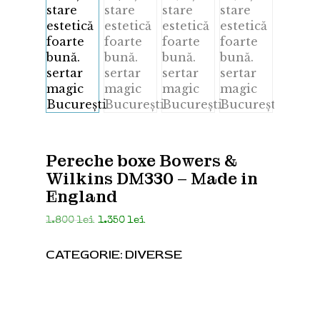
Pereche boxe Bowers &
Wilkins DM330 – Made in
England
Prețul
Prețul
1.800
lei
1.350
lei
inițial
curent
a
este:
CATEGORIE:
DIVERSE
fost:
1.350 lei.
1.800 lei.