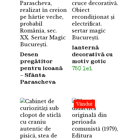
lanternă
Desen
decorativă cu
pregătitor
motiv gotic
pentru icoană
750
lei
– Sfânta
Parascheva
Vândut