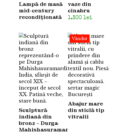
Lampă de masă
vaze din
mid-century
cinabru
recondiționată
1.300
lei
Vândut
Abajur mare
Sculptură
din sticlă tip
indiană din
vitralii
bronz – Durga
Mahishasuramardini