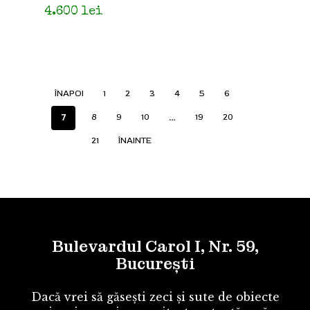
4.600
lei
ÎNAPOI
1
2
3
4
5
6
7
…
8
9
10
19
20
21
ÎNAINTE
Bulevardul Carol I, Nr. 59,
București
Dacă vrei să găsești zeci și sute de obiecte