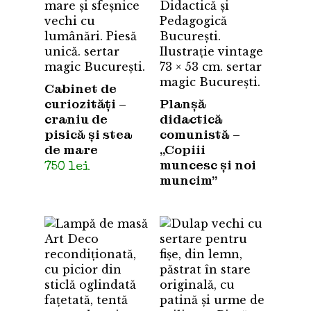
Cabinet de
curiozități –
Planșă
craniu de
didactică
pisică și stea
comunistă –
de mare
„Copiii
muncesc și noi
750
lei
muncim”