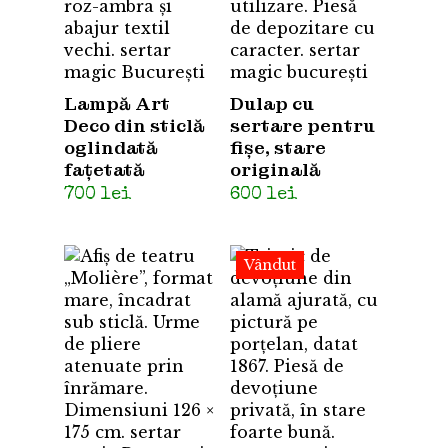
Lampă Art
Dulap cu
Deco din sticlă
sertare pentru
oglindată
fișe, stare
fațetată
originală
700
lei
600
lei
Vândut