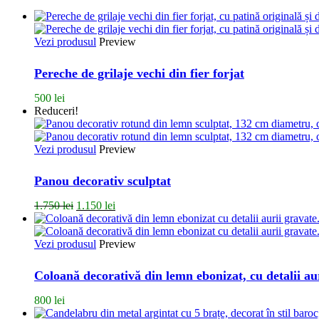
Vezi produsul
Preview
Pereche de grilaje vechi din fier forjat
500
lei
Reduceri!
Vezi produsul
Preview
Panou decorativ sculptat
Prețul
Prețul
1.750
lei
1.150
lei
inițial
curent
a
este:
fost:
1.150 lei.
Vezi produsul
Preview
1.750 lei.
Coloană decorativă din lemn ebonizat, cu detalii au
800
lei