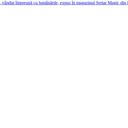
e așteptăm să ne vizitezi la
showroom
.