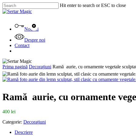
Skip
Hit enter to search or ESC to close
to
Close
main
Search
content
Menu
Noutati
Despre noi
Contact
facebook
instagram
tiktok
Prima pagină
Decorațiuni
Ramă aurie, cu ornamente vegetale sculpta
Ramă aurie, cu ornamente veget
400
lei
Categorie:
Decorațiuni
Descriere