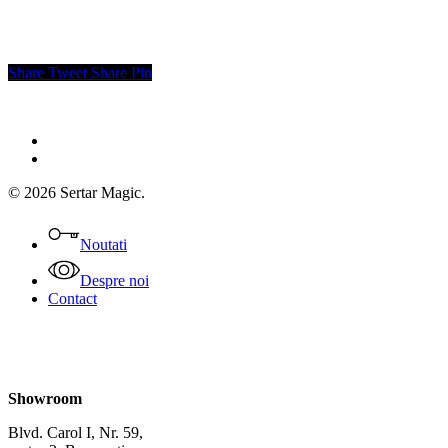
Share
Tweet
Share
Pin
facebook
instagram
© 2026 Sertar Magic.
Close
Menu
Noutati
Despre noi
Contact
Showroom
Blvd. Carol I, Nr. 59,