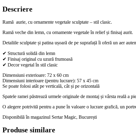
Descriere
Ramă aurie, cu ornamente vegetale sculptate – stil clasic.
Ramă veche din lemn, cu ornamente vegetale în relief și finisaj aurit.
Detaliile sculptate și patina ușoară de pe suprafață îi oferă un aer autent
✔ Structură solidă din lemn
✔ Finisaj original cu uzură frumoasă
✔ Decor vegetal în stil clasic
Dimensiuni exterioare: 72 x 60 cm
Dimensiuni interioare (pentru lucrare): 57 x 45 cm
Se poate folosi atât pe verticală, cât și pe orizontală
Spatele ramei păstrează urmele originale de montaj și vârsta reală a pie
O alegere potrivită pentru a pune în valoare o lucrare grafică, un portr
Disponibilă în magazinul Sertar Magic, București
Produse similare