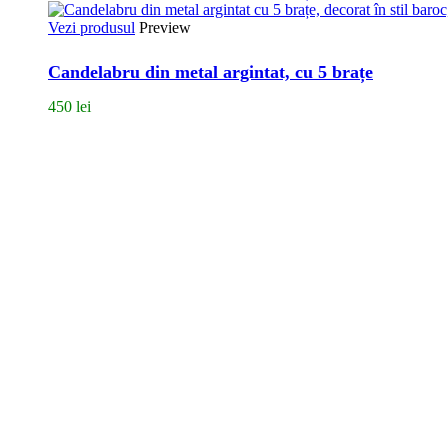
Vezi produsul
Preview
Candelabru din metal argintat, cu 5 brațe
450
lei
Bulevardul Carol I, Nr. 59, București
Dacă vrei să găsești zeci și sute de obiecte magice și nemaipomenite, t
Luni-vineri: 12:00 – 19:00
Sâmbătă: 12:00 – 17:00