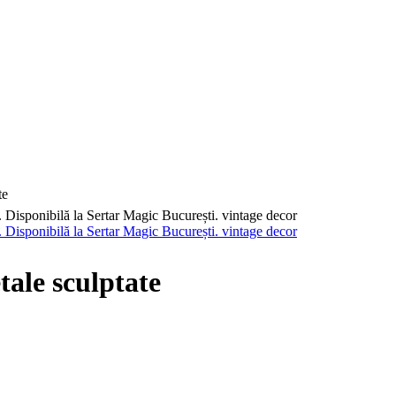
te
ale sculptate