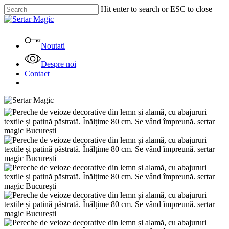
Skip
Hit enter to search or ESC to close
to
Close
main
Search
content
Menu
Noutati
Despre noi
Contact
facebook
instagram
tiktok