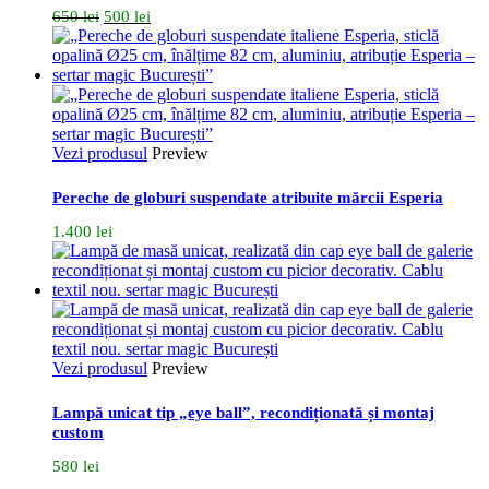
Prețul
Prețul
650
lei
500
lei
inițial
curent
a
este:
fost:
500 lei.
650 lei.
Vezi produsul
Preview
Pereche de globuri suspendate atribuite mărcii Esperia
1.400
lei
Vezi produsul
Preview
Lampă unicat tip „eye ball”, recondiționată și montaj
custom
580
lei