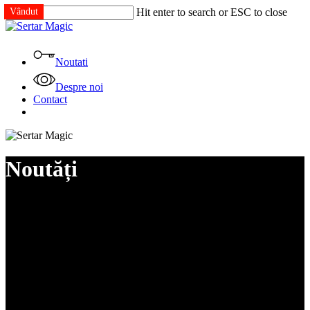
Skip
Vândut
Hit enter to search or ESC to close
to
Close
main
Search
content
Menu
Noutati
Despre noi
Contact
facebook
instagram
tiktok
Noutăți