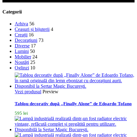
Categorii
Arhiva
56
Ceasuri și bijuterii
4
Creații
16
Decorațiuni
73
Diverse
17
Lumini
50
Mobilier
24
Noutăți
25
Oglinzi
10
Vezi produsul
Preview
Tablou decorativ după „Finally Alone” de Edoardo Tofano
595
lei