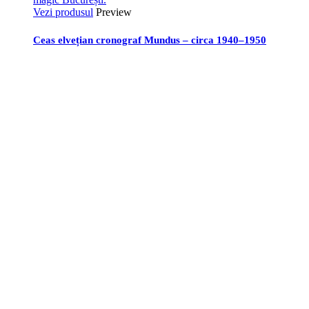
Vezi produsul
Preview
Ceas elvețian cronograf Mundus – circa 1940–1950
Bulevardul Carol I, Nr. 59, București
Dacă vrei să găsești zeci și sute de obiecte magice și
nemaipomenite, te așteptăm să ne vizitezi la
showroom
.
Luni-vineri: 12:00 – 19:00
Sâmbătă: 12:00 – 17:00