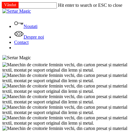
Skip
Vândut
Vândut
Vândut
Vândut
Vândut
Hit enter to search or ESC to close
to
Close
main
Search
content
Menu
Noutati
Despre noi
Contact
facebook
instagram
tiktok