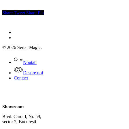
Share
Tweet
Share
Pin
facebook
instagram
© 2026 Sertar Magic.
Close
Menu
Noutati
Despre noi
Contact
Showroom
Blvd. Carol I, Nr. 59,
sector 2, București