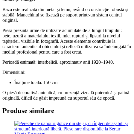
Baza este realizată din metal și lemn, având o construcție robustă și
stabilă. Manechinul se fixează pe suport printr-un sistem central
original.
Piesa prezintă urme de utilizare acumulate de-a lungul timpului:
pete, uzură a materialului textil, mici rupturi și lipsuri la nivelul
tapițeriei, vizibile în fotografii. Aceste elemente contribuie la
caracterul autentic al obiectului și reflectă utilizarea sa îndelungată în
mediul profesional pentru care a fost creat.
Perioadă estimată: interbelică, aproximativ anii 1920–1940.
Dimensiuni:
Înălțime totală: 150 cm
O piesă decorativă autentică, cu prezență vizuală puternică și patină
originală, dificil de găsit împreună cu suportul său de epocă.
Produse similare