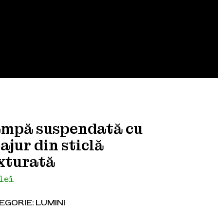
mpă suspendată cu
ajur din sticlă
xturată
lei
EGORIE:
LUMINI