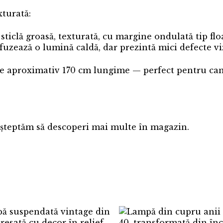
xturată:
ticlă groasă, texturată, cu margine ondulată tip flo
ifuzează o lumină caldă, dar prezintă mici defecte vi
, de aproximativ 170 cm lungime — perfect pentru ca
 așteptăm să descoperi mai multe în magazin.