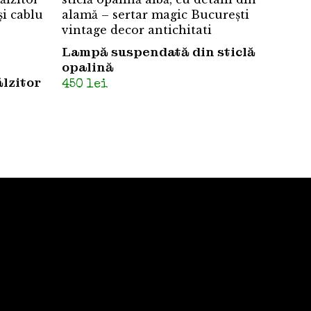
Lampă suspendată din sticlă
opalină
lzitor
450
lei