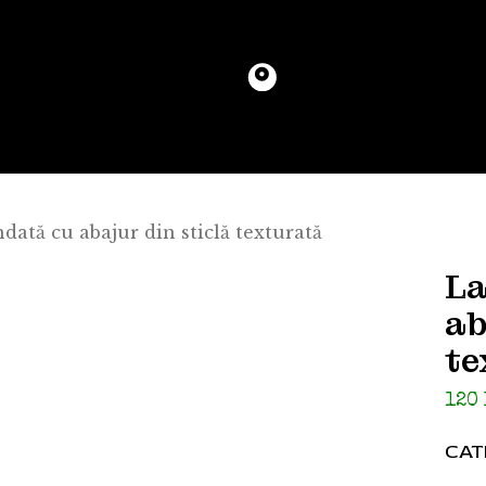
ată cu abajur din sticlă texturată
La
ab
te
120
CAT