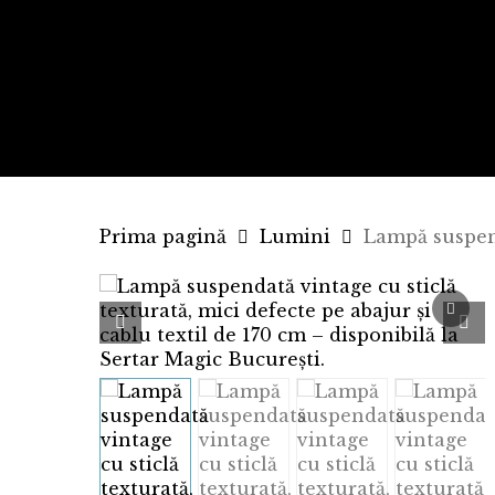
Skip
to
main
content
Prima pagină
Lumini
Lampă suspend