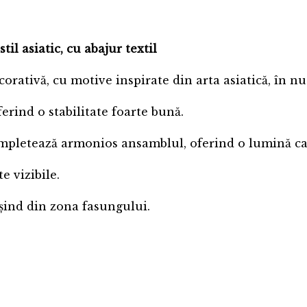
l asiatic, cu abajur textil
ativă, cu motive inspirate din arta asiatică, în nua
erind o stabilitate foarte bună.
ompletează armonios ansamblul, oferind o lumină cal
e vizibile.
eșind din zona fasungului.