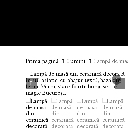
Skip
to
main
content
Prima pagină
Lumini
Lampă de mas