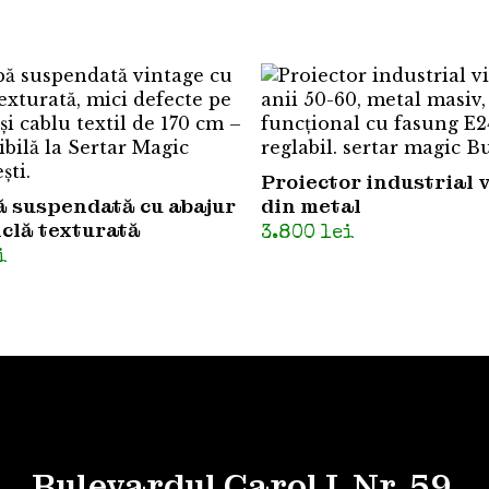
Proiector industrial 
 suspendată cu abajur
din metal
iclă texturată
3.800
lei
i
Bulevardul Carol I, Nr. 59,