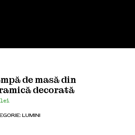
mpă de masă din
ramică decorată
0
lei
EGORIE:
LUMINI