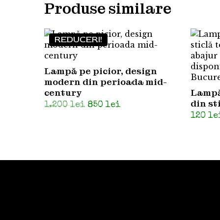
Produse similare
REDUCERI!
Lampă pe picior, design
modern din perioada mid-
century
Lampă
din st
Prețul
Prețul
1.200
lei
850
lei
inițial
curent
120
le
a
este:
fost:
850 lei.
1.200 lei.