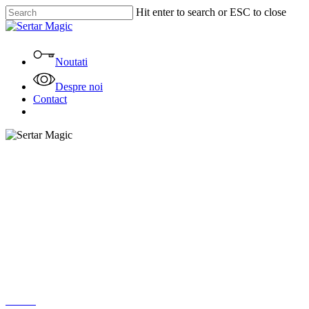
Skip
Hit enter to search or ESC to close
to
Close
main
Search
content
Menu
Noutati
Despre noi
Contact
facebook
instagram
tiktok