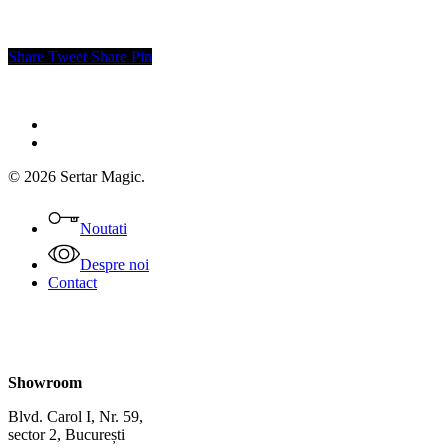
Share
Tweet
Share
Pin
facebook
instagram
© 2026 Sertar Magic.
Close
Menu
Noutati
Despre noi
Contact
Showroom
Blvd. Carol I, Nr. 59,
sector 2, București