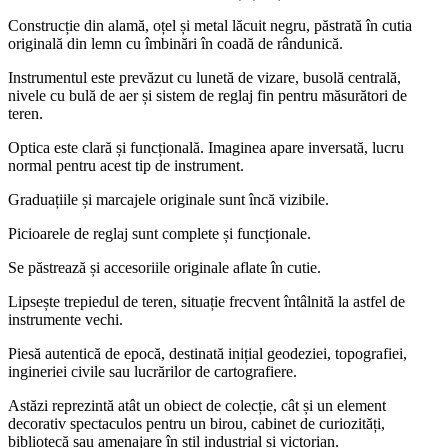
Construcție din alamă, oțel și metal lăcuit negru, păstrată în cutia
originală din lemn cu îmbinări în coadă de rândunică.
Instrumentul este prevăzut cu lunetă de vizare, busolă centrală,
nivele cu bulă de aer și sistem de reglaj fin pentru măsurători de
teren.
Optica este clară și funcțională. Imaginea apare inversată, lucru
normal pentru acest tip de instrument.
Graduațiile și marcajele originale sunt încă vizibile.
Picioarele de reglaj sunt complete și funcționale.
Se păstrează și accesoriile originale aflate în cutie.
Lipsește trepiedul de teren, situație frecvent întâlnită la astfel de
instrumente vechi.
Piesă autentică de epocă, destinată inițial geodeziei, topografiei,
ingineriei civile sau lucrărilor de cartografiere.
Astăzi reprezintă atât un obiect de colecție, cât și un element
decorativ spectaculos pentru un birou, cabinet de curiozități,
bibliotecă sau amenajare în stil industrial și victorian.