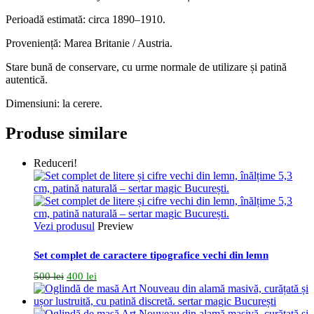
Perioadă estimată: circa 1890–1910.
Proveniență: Marea Britanie / Austria.
Stare bună de conservare, cu urme normale de utilizare și patină
autentică.
Dimensiuni: la cerere.
Produse similare
Reduceri!
Vezi produsul
Preview
Set complet de caractere tipografice vechi din lemn
Prețul
Prețul
500
lei
400
lei
inițial
curent
a
este:
fost:
400 lei.