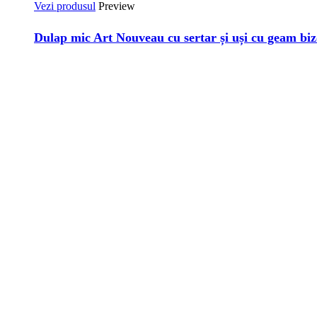
Vezi produsul
Preview
Dulap mic Art Nouveau cu sertar și uși cu geam biz
Bulevardul Carol I, Nr. 59, București
Dacă vrei să găsești zeci și sute de obiecte magice și nemaipomenite, t
Luni-vineri: 12:00 – 19:00
Sâmbătă: 12:00 – 17:00