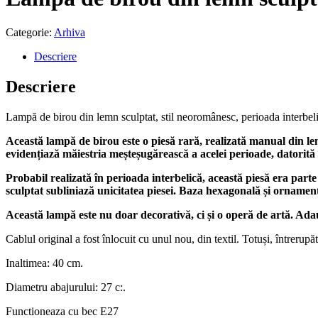
Categorie:
Arhiva
Descriere
Descriere
Lampă de birou din lemn sculptat, stil neoromânesc, perioada interbel
Această lampă de birou este o piesă rară, realizată manual din lem
evidențiază măiestria meșteșugărească a acelei perioade, datorită d
Probabil realizată în perioada interbelică, această piesă era parte 
sculptat subliniază unicitatea piesei. Baza hexagonală și ornamen
Această lampă este nu doar decorativă, ci și o operă de artă. Ada
Cablul original a fost înlocuit cu unul nou, din textil. Totuși, întrerupă
Inaltimea: 40 cm.
Diametru abajurului: 27 c:.
Functioneaza cu bec E27