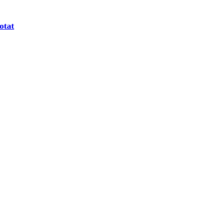
otat
e așteptăm să ne vizitezi la
showroom
.