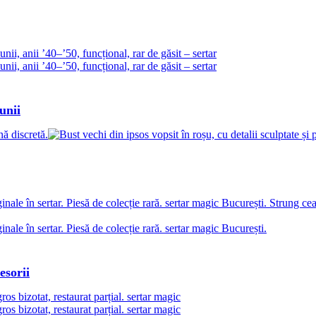
unii
esorii