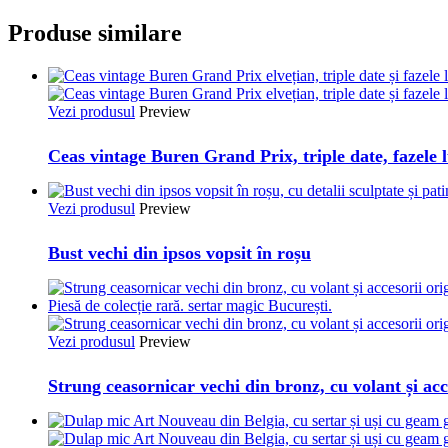
Produse similare
Vezi produsul
Preview
Ceas vintage Buren Grand Prix, triple date, fazele l
Vezi produsul
Preview
Bust vechi din ipsos vopsit în roșu
Vezi produsul
Preview
Strung ceasornicar vechi din bronz, cu volant și acc