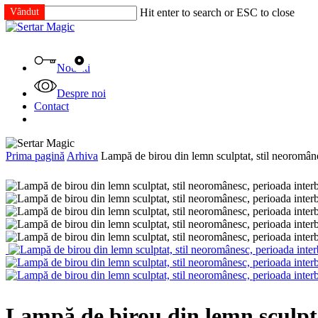
Skip
Vândut
Vândut
Vândut
Vândut
Vândut
Hit enter to search or ESC to close
to
Close
main
Search
content
Menu
Noutati
Despre noi
Contact
facebook
instagram
tiktok
Prima pagină
Arhiva
Lampă de birou din lemn sculptat, stil neoromâne
Lampă de birou din lemn sculpta