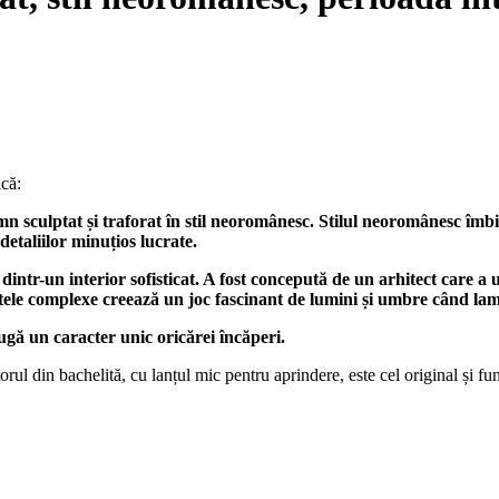
ică:
n sculptat și traforat în stil neoromânesc. Stilul neoromânesc îmbi
etaliilor minuțios lucrate.
dintr-un interior sofisticat. A fost concepută de un arhitect care a u
tele complexe creează un joc fascinant de lumini și umbre când lam
ugă un caracter unic oricărei încăperi.
torul din bachelită, cu lanțul mic pentru aprindere, este cel original și fu