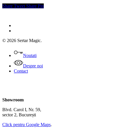
Share
Tweet
Share
Pin
facebook
instagram
© 2026 Sertar Magic.
Close
Menu
Noutati
Despre noi
Contact
Showroom
Blvd. Carol I, Nr. 59,
sector 2, București
Click pentru Google Maps
.