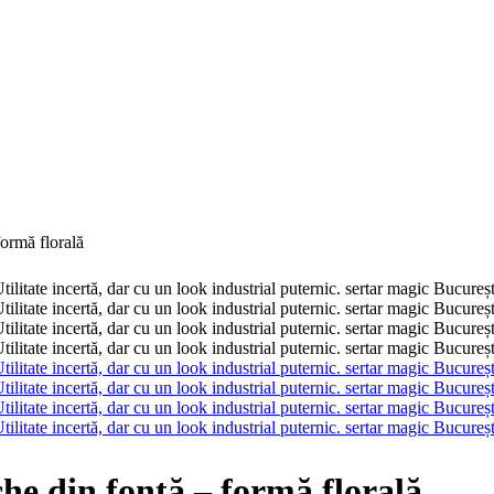
formă florală
he din fontă – formă florală