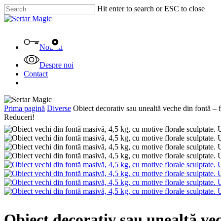
Skip
Hit enter to search or ESC to close
to
Close
main
Search
content
Menu
Noutati
Despre noi
Contact
facebook
instagram
tiktok
Prima pagină
Diverse
Obiect decorativ sau unealtă veche din fontă – 
Reduceri!
Obiect decorativ sau unealtă vec