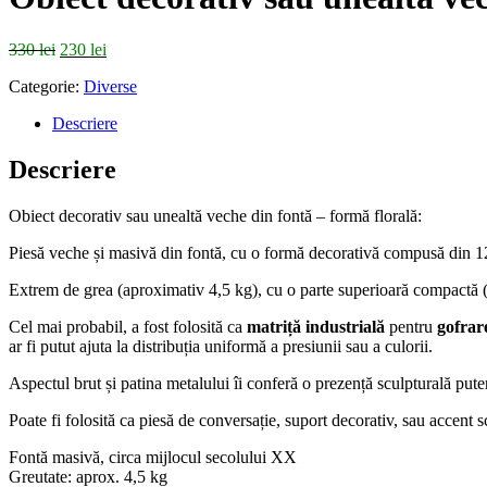
Prețul
Prețul
330
lei
230
lei
inițial
curent
Categorie:
Diverse
a
este:
fost:
230 lei.
Descriere
330 lei.
Descriere
Obiect decorativ sau unealtă veche din fontă – formă florală:
Piesă veche și masivă din fontă, cu o formă decorativă compusă din 12 mo
Extrem de grea (aproximativ 4,5 kg), cu o parte superioară compactă (
Cel mai probabil, a fost folosită ca
matriță industrială
pentru
gofrar
ar fi putut ajuta la distribuția uniformă a presiunii sau a culorii.
Aspectul brut și patina metalului îi conferă o prezență sculpturală pute
Poate fi folosită ca piesă de conversație, suport decorativ, sau accent s
Fontă masivă, circa mijlocul secolului XX
Greutate: aprox. 4,5 kg