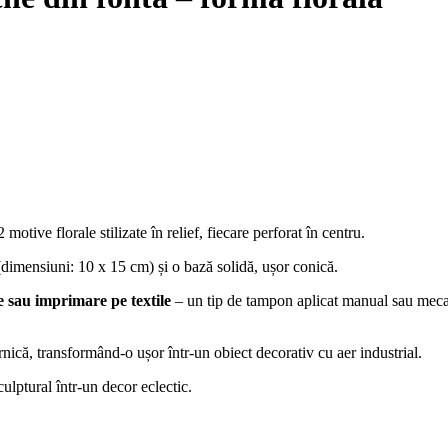
tive florale stilizate în relief, fiecare perforat în centru.
dimensiuni: 10 x 15 cm) și o bază solidă, ușor conică.
e sau imprimare pe textile
– un tip de tampon aplicat manual sau mecani
rnică, transformând-o ușor într-un obiect decorativ cu aer industrial.
culptural într-un decor eclectic.