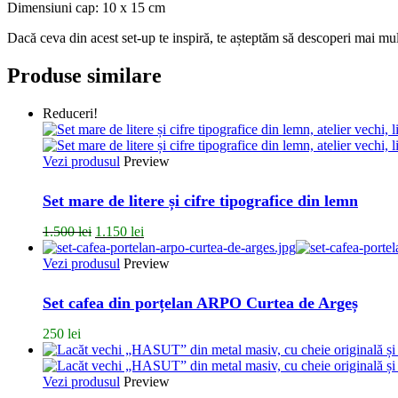
Dimensiuni cap: 10 x 15 cm
Dacă ceva din acest set-up te inspiră, te așteptăm să descoperi mai mu
Produse similare
Reduceri!
Vezi produsul
Preview
Set mare de litere și cifre tipografice din lemn
Prețul
Prețul
1.500
lei
1.150
lei
inițial
curent
a
este:
Vezi produsul
Preview
fost:
1.150 lei.
1.500 lei.
Set cafea din porțelan ARPO Curtea de Argeș
250
lei
Vezi produsul
Preview