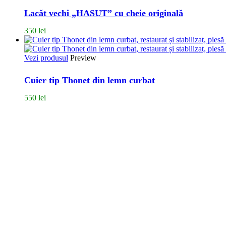
Lacăt vechi „HASUT” cu cheie originală
350
lei
Vezi produsul
Preview
Cuier tip Thonet din lemn curbat
550
lei
Bulevardul Carol I, Nr. 59, București
Dacă vrei să găsești zeci și sute de obiecte magice și nemaipomenite, t