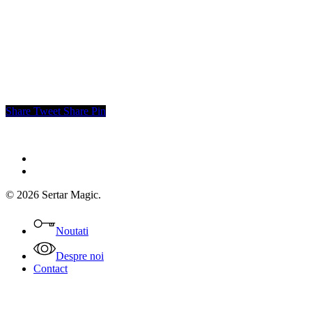
Share
Tweet
Share
Pin
facebook
instagram
© 2026 Sertar Magic.
Close
Menu
Noutati
Despre noi
Contact