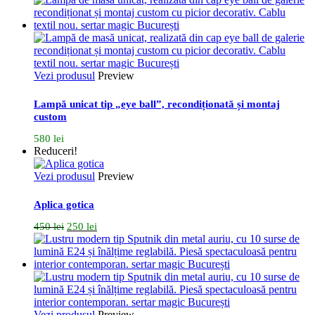
Vezi produsul
Preview
Lampă unicat tip „eye ball”, recondiționată și montaj
custom
580
lei
Reduceri!
Vezi produsul
Preview
Aplica gotica
Prețul
Prețul
450
lei
250
lei
inițial
curent
a
este:
fost:
250 lei.
450 lei.
Vezi produsul
Preview