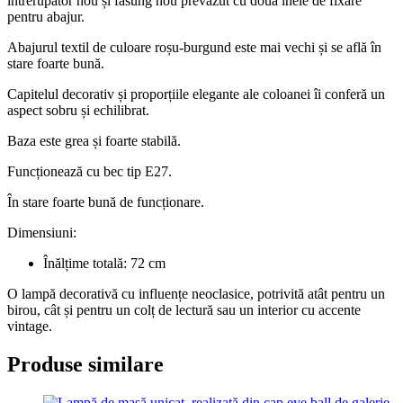
întrerupător nou și fasung nou prevăzut cu două inele de fixare
pentru abajur.
Abajurul textil de culoare roșu-burgund este mai vechi și se află în
stare foarte bună.
Capitelul decorativ și proporțiile elegante ale coloanei îi conferă un
aspect sobru și echilibrat.
Baza este grea și foarte stabilă.
Funcționează cu bec tip E27.
În stare foarte bună de funcționare.
Dimensiuni:
Înălțime totală: 72 cm
O lampă decorativă cu influențe neoclasice, potrivită atât pentru un
birou, cât și pentru un colț de lectură sau un interior cu accente
vintage.
Produse similare