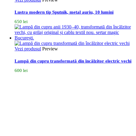
Lustra modern tip Sputnik, metal auriu, 10 lumini
650
lei
Vezi produsul
Preview
Lampă din cupru transformată din încălzitor electric vechi
600
lei
Bulevardul Carol I, Nr. 59, București
Dacă vrei să găsești zeci și sute de obiecte magice și
nemaipomenite, te așteptăm să ne vizitezi la
showroom
.