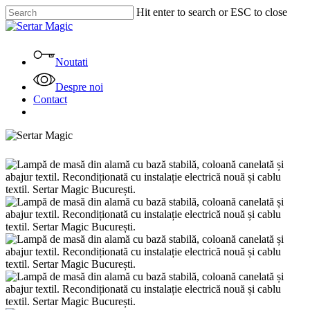
Skip
Hit enter to search or ESC to close
to
Close
main
Search
content
Menu
Noutati
Despre noi
Contact
facebook
instagram
tiktok