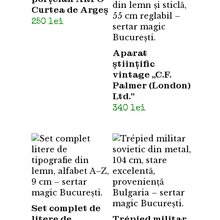
Curtea de Argeș
250
lei
Aparat
științific
vintage „C.F.
Palmer (London)
Ltd.”
340
lei
Set complet de
litere de
Trépied militar