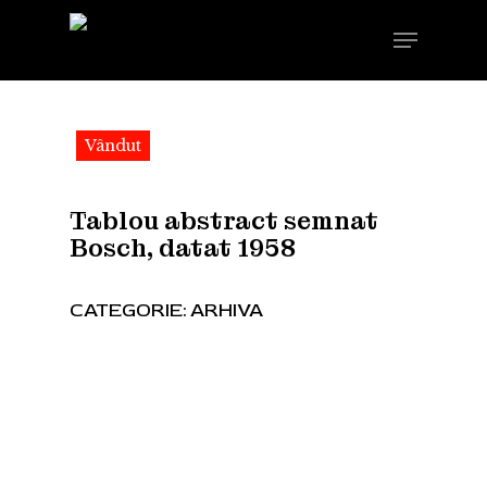
Skip
Menu
to
main
content
Vândut
Tablou abstract semnat
Bosch, datat 1958
CATEGORIE:
ARHIVA