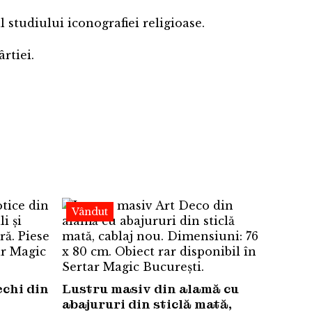
 studiului iconografiei religioase.
rtiei.
Vândut
chi din
Lustru masiv din alamă cu
abajururi din sticlă mată,