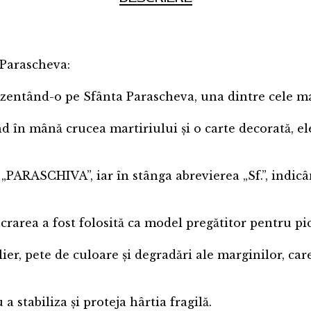
 Parascheva:
ezentând-o pe Sfânta Parascheva, una dintre cele mai
nd în mână crucea martiriului și o carte decorată, el
ARASCHIVA”, iar în stânga abrevierea „Sf.”, indicân
lucrarea a fost folosită ca model pregătitor pentru p
ier, pete de culoare și degradări ale marginilor, care
a stabiliza și proteja hârtia fragilă.