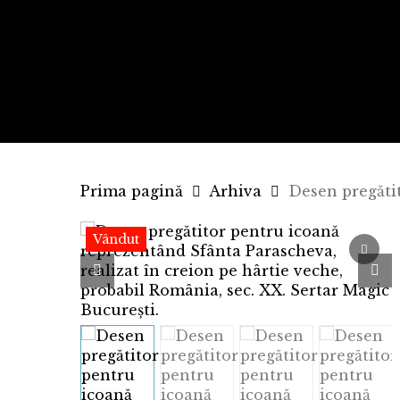
Skip
to
main
content
Prima pagină
Arhiva
Desen pregăti
Vândut