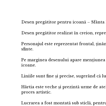
Desen pregătitor pentru icoană – Sfânta
Desen pregătitor realizat în creion, repr
Personajul este reprezentat frontal, ținâ
sfinte.
Pe marginea desenului apare mențiunea „P
icoane.
Liniile sunt fine și precise, sugerând că 
Hârtia este veche și prezintă urme de atel
proces artistic.
Lucrarea a fost montată sub sticlă, pentru 