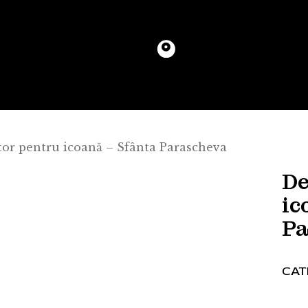
tor pentru icoană – Sfânta Parascheva
De
ic
Pa
CAT