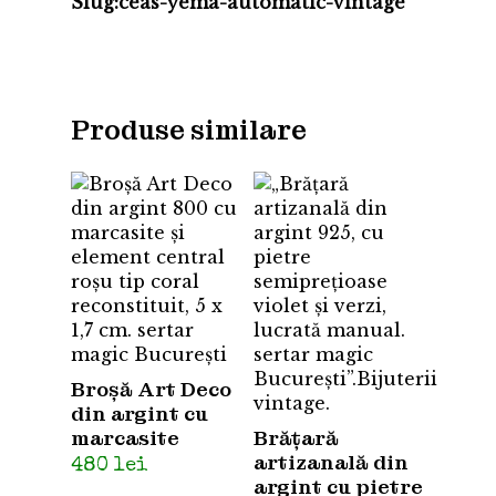
Slug:ceas-yema-automatic-vintage
Produse similare
Broșă Art Deco
din argint cu
marcasite
Brățară
artizanală din
480
lei
argint cu pietre