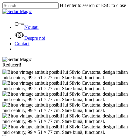
Skip
Hit enter to search or ESC to close
to
Close
main
Search
content
Menu
Noutati
Despre noi
Contact
facebook
instagram
tiktok
Reduceri!