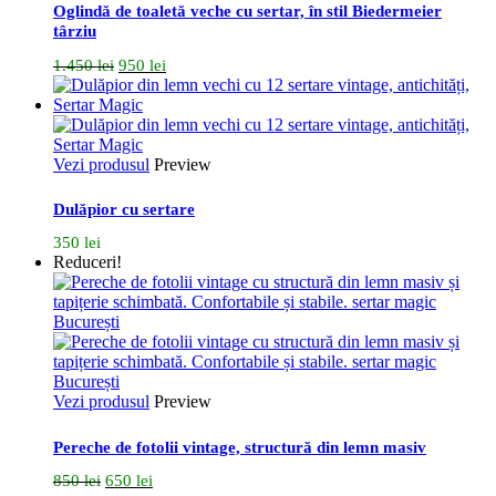
Oglindă de toaletă veche cu sertar, în stil Biedermeier
târziu
Prețul
Prețul
1.450
lei
950
lei
inițial
curent
a
este:
fost:
950 lei.
1.450 lei.
Vezi produsul
Preview
Dulăpior cu sertare
350
lei
Reduceri!
Vezi produsul
Preview
Pereche de fotolii vintage, structură din lemn masiv
Prețul
Prețul
850
lei
650
lei