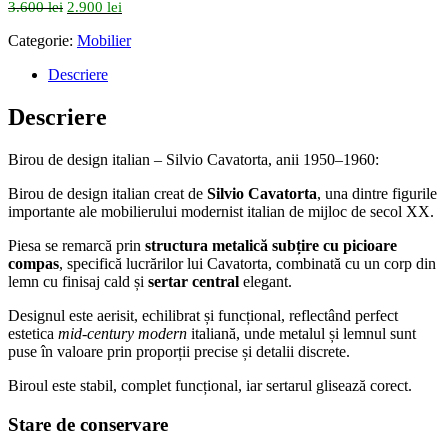
Prețul
Prețul
3.600
lei
2.900
lei
inițial
curent
Categorie:
Mobilier
a
este:
fost:
2.900 lei.
Descriere
3.600 lei.
Descriere
Birou de design italian – Silvio Cavatorta, anii 1950–1960:
Birou de design italian creat de
Silvio Cavatorta
, una dintre figurile
importante ale mobilierului modernist italian de mijloc de secol XX.
Piesa se remarcă prin
structura metalică subțire cu picioare
compas
, specifică lucrărilor lui Cavatorta, combinată cu un corp din
lemn cu finisaj cald și
sertar central
elegant.
Designul este aerisit, echilibrat și funcțional, reflectând perfect
estetica
mid-century modern
italiană, unde metalul și lemnul sunt
puse în valoare prin proporții precise și detalii discrete.
Biroul este stabil, complet funcțional, iar sertarul glisează corect.
Stare de conservare