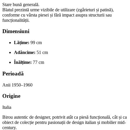
Stare bună generală.
Blatul prezintă urme vizibile de utilizare (zgârieturi și patină),
conforme cu vârsta piesei și fără impact asupra structurii sau
funcționalității.
Dimensiuni
Lățime:
99 cm
Adâncime:
51 cm
Înălțime:
77 cm
Perioadă
Anii 1950–1960
Origine
Italia
Birou autentic de designer, potrivit atât ca piesă funcțională, cât și ca
obiect de colecție pentru pasionații de design italian și mobilier mid-
century.